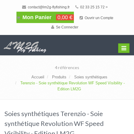
contact@lm2g-flyfishing.fr
02 33 25 15 72 >
Mon Panier
0,00 €
Ouvrir un Compte
Se Connecter
Affiche
Menu
4 références
Accueil
Produits
Soies synthétiques
Terenzio - Soie synthétique Revolution WF Speed Visibility -
Edition LM2G
Soies synthétiques Terenzio - Soie
synthétique Revolution WF Speed
Visibility - Edition LM2G