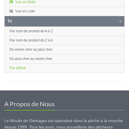
Vue en Grille
Vue en Liste
Tri
Par nom de produit de A à Z
Par nom de produit de Z à A
Du moins cher au plus cher
Du plus cher au moins cher
Par défaut
A Propos de Nous
Le Moulin de Gémages est spécialisé dans la pêche à la mouche
depuis 1999. Tous les jours, nous accueillons des pêcheurs