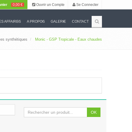
nier
0,00 €
Ouvrir un Compte
Se Connecter
S AFFAIRES
A PROPOS
GALERIE
CONTACT
ies synthétiques
Monic - GSP Tropicale - Eaux chaudes
OK