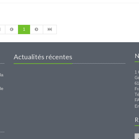
1
N
Actualités récentes
1 
la
G
6
le
Fr
Té
FA
Em
R