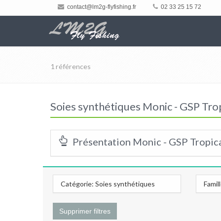
contact@lm2g-flyfishing.fr
02 33 25 15 72
1 références
Soies synthétiques Monic - GSP Tro
Présentation Monic - GSP Tropica
Catégorie: Soies synthétiques
Famil
Supprimer filtres