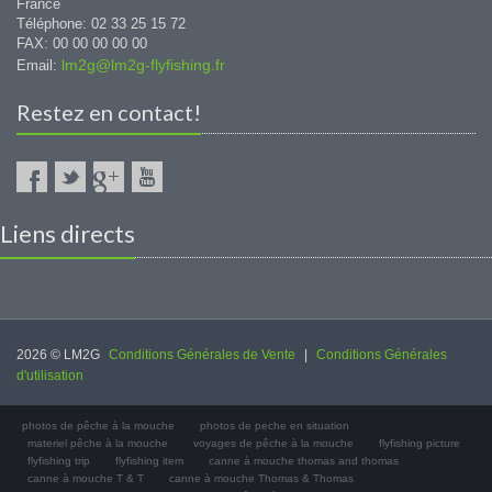
France
Téléphone: 02 33 25 15 72
FAX: 00 00 00 00 00
lm2g@lm2g-flyfishing.fr
Email:
Restez en contact!
Liens directs
2026 © LM2G
Conditions Générales de Vente
|
Conditions Générales
d'utilisation
photos de pêche à la mouche
photos de peche en situation
materiel pêche à la mouche
voyages de pêche à la mouche
flyfishing picture
flyfishing trip
flyfishing item
canne à mouche thomas and thomas
canne à mouche T & T
canne à mouche Thomas & Thomas