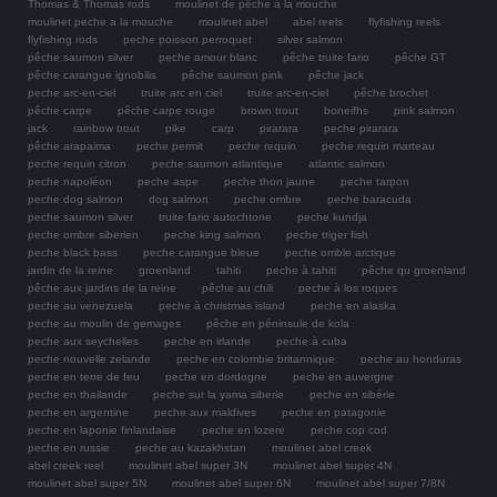
Thomas & Thomas rods
moulinet de pêche à la mouche
moulinet peche a la mouche
moulinet abel
abel reels
flyfishing reels
flyfishing rods
peche poisson perroquet
silver salmon
pêche saumon silver
peche amour blanc
pêche truite fario
pêche GT
pêche carangue ignobilis
pêche saumon pink
pêche jack
peche arc-en-ciel
truite arc en ciel
truite arc-en-ciel
pêche brochet
pêche carpe
pêche carpe rouge
brown trout
boneifhs
pink salmon
jack
rainbow trout
pike
carp
pirarara
peche pirarara
pêche arapaima
peche permit
peche requin
peche requin marteau
peche requin citron
peche saumon atlantique
atlantic salmon
peche napoléon
peche aspe
peche thon jaune
peche tarpon
peche dog salmon
dog salmon
peche ombre
peche baracuda
peche saumon silver
truite fario autochtone
peche kundja
peche ombre siberien
peche king salmon
peche triger fish
peche black bass
peche carangue bleue
peche omble arctique
jardin de la reine
groenland
tahiti
peche à tahiti
pêche qu groenland
pêche aux jardins de la reine
pêche au chili
peche à los roques
peche au venezuela
peche à christmas island
peche en alaska
peche au moulin de gemages
pêche en péninsule de kola
peche aux seychelles
peche en irlande
peche à cuba
peche nouvelle zelande
peche en colombie britannique
peche au honduras
peche en terre de feu
peche en dordogne
peche en auvergne
peche en thailande
peche sur la yama siberie
peche en sibérie
peche en argentine
peche aux maldives
peche en patagonie
peche en laponie finlandaise
peche en lozere
peche cop cod
peche en russie
peche au kazakhstan
moulinet abel creek
abel creek reel
moulinet abel super 3N
moulinet abel super 4N
moulinet abel super 5N
moulinet abel super 6N
moulinet abel super 7/8N