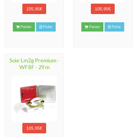
105,95€
105,95€
Panier
Fiche
Panier
Fiche
Soie Lm2g Premium -
WF8F - 29 m
105,95€