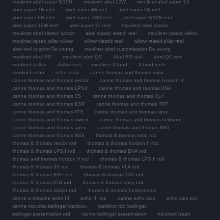
moulinet abel super 9/10N
moulinet abel 12W
moulinet abel super 13
abel super 3N reel
abel super 4N reel
abel super 5N reel
abel super 6N reel
abel super 7/8N reel
abel super 9/10N reel
abel super 12W reel
abel super 13 reel
moulinet abel classic
moulinet abel classic switch
abel classic switch reel
moulinet classic willow
moulinet raised pillar willow
willow classic reel
willow raised pillar reel
abel reel custom De young
moulinet abel customisation De young
moulinet abel BG
moulinet abel QC
Abel BG reel
abel QC reel
moulinet dallari
dallari reel
moulinet 3-tand
3-tand reels
moulinet echo
echo reels
canne thomas and thomas solar
canne thomas and thomas vector
canne thomas and thomas horizon II
canne thomas and thomas LPSII
canne thomas and thomas DNA
canne thomas and thomas 3S
canne thomas and thomas XL4
canne thomas and thomas ESP
canne thomas and thomas TNT
canne thomas and thomas ATS
canne thomas and thomas spey
canne thomas and thomas switch
canne thomas and thomas heirloom
canne thomas and thomas apex
canne thomas and thomas NS5
canne thomas and thomas NSII
thomas & thomas solar rod
thomas & thomas vector rod
thomas & thomas horizon II rod
thomas & thomas LPSII rod
thomas & thomas DNA rod
thomas and thomas horizon II rod
thomas & thomas LPS II rod
thomas & thomas 3S rod
thomas & thomas XL4 rod
thomas & thomas ESP rod
thomas & thomas TNT rod
thomas & thomas ATS rod
thomas & thomas spey rod
thomas & thomas switch rod
thomas & thomas heirloom rod
canne a mouche echo III
echo III rod
canne echo kids
echo kids rod
canne mouche bellinger bambou
bamboo rod bellinger
bellinger presentation rod
canne bellinger presentation
moulinet haart