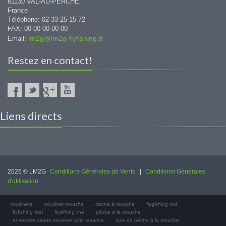
61130 VAL-AU-PERCHE
France
Téléphone: 02 33 25 15 72
FAX: 00 00 00 00 00
lm2g@lm2g-flyfishing.fr
Email:
Restez en contact!
Liens directs
2026 © LM2G
Conditions Générales de Vente
|
Conditions Générales
d'utilisation
moulinets
moulinet mouche
canne à mouche
flygishing rod
flyfishing reel
flysifhing line
pêche à la mouche
ensemble canne moulinet soie mouche
soie de pêche à la mouche