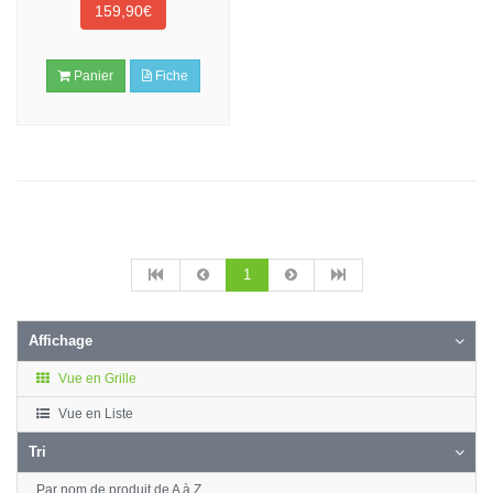
159,90€
Panier
Fiche
1
Affichage
Vue en Grille
Vue en Liste
Tri
Par nom de produit de A à Z