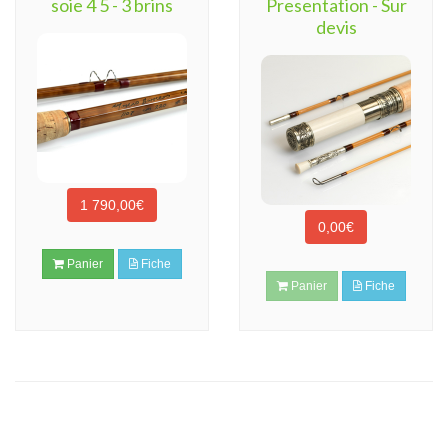
soie 4 5 - 3 brins
Presentation - Sur
devis
1 790,00€
0,00€
Panier
Fiche
Panier
Fiche