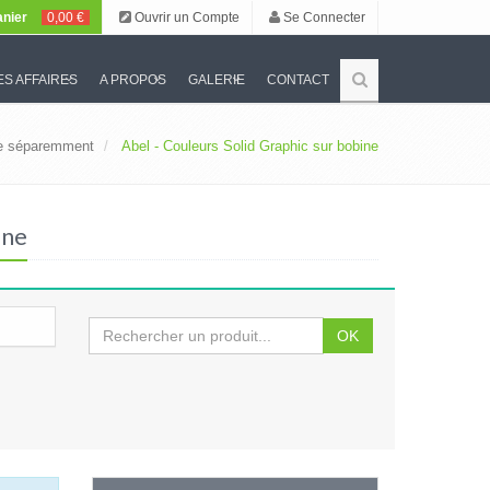
nier
0,00 €
Ouvrir un Compte
Se Connecter
S AFFAIRES
A PROPOS
GALERIE
CONTACT
ée séparemment
Abel - Couleurs Solid Graphic sur bobine
ine
OK