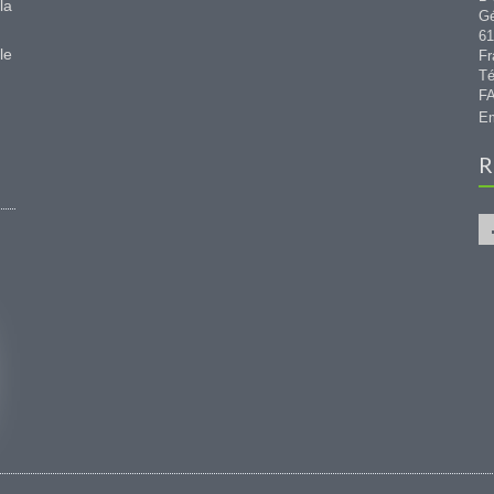
la
G
6
le
Fr
Té
FA
Em
R