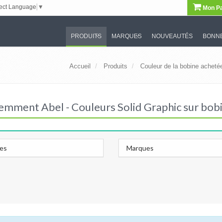
ect Language
▼
Mon Pa
PRODUITS
MARQUES
NOUVEAUTÉS
BONNE
Accueil
Produits
Couleur de la bobine achet
emment Abel - Couleurs Solid Graphic sur bob
les
Marques