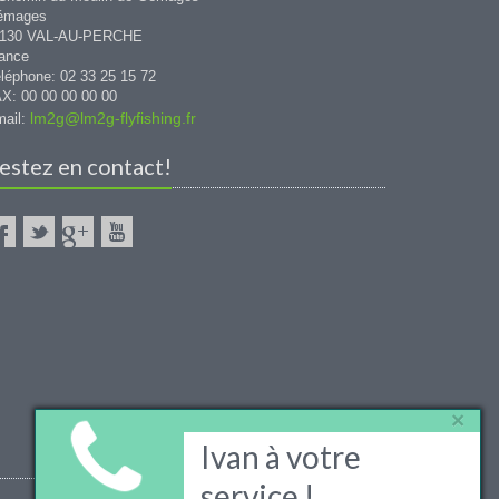
émages
1130 VAL-AU-PERCHE
ance
léphone: 02 33 25 15 72
X: 00 00 00 00 00
lm2g@lm2g-flyfishing.fr
ail:
estez en contact!
×
Ivan à votre
service !