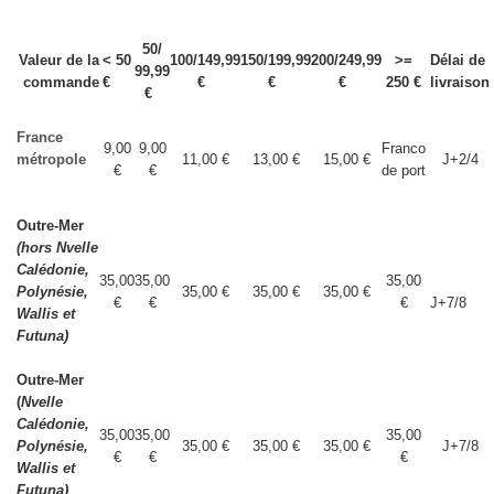
50/
Valeur de la
< 50
100/149,99
150/199,99
200/249,99
>=
Délai de
99,99
commande
€
€
€
€
250 €
livraison
€
France
9,00
9,00
Franco
métropole
11,00 €
13,00 €
15,00 €
J+2/4
€
€
de port
Outre-Mer
(hors Nvelle
Calédonie,
35,00
35,00
35,00
Polynésie,
35,00 €
35,00 €
35,00 €
€
€
€
J+7/8
Wallis et
Futuna)
Outre-Mer
(
Nvelle
Calédonie,
35,00
35,00
35,00
Polynésie,
35,00 €
35,00 €
35,00 €
J+7/8
€
€
€
Wallis et
Futuna)