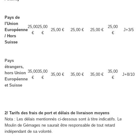
Pays de
l'Union
25,00
25,00
25,00
Européenne
25,00 €
25,00 €
25,00 €
J+3/5
€
€
€
/ Hors
Suisse
Pays
étrangers,
35,00
35,00
35,00
hors Union
35,00 €
35,00 €
35,00 €
J+8/10
€
€
€
Européenne
et Suisse
2/ Tarifs des frais de port et délais de livraison moyens
Nota : Les délais mentionnés ci-dessous sont à titre indicatifs. Le
Moulin de Gémages ne saurait être responsable de tout retard
indépendant de sa volonté.