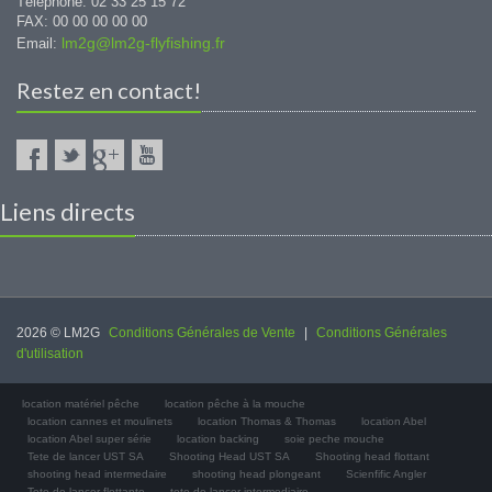
Téléphone: 02 33 25 15 72
FAX: 00 00 00 00 00
lm2g@lm2g-flyfishing.fr
Email:
Restez en contact!
Liens directs
2026 © LM2G
Conditions Générales de Vente
|
Conditions Générales
d'utilisation
location matériel pêche
location pêche à la mouche
location cannes et moulinets
location Thomas & Thomas
location Abel
location Abel super série
location backing
soie peche mouche
Tete de lancer UST SA
Shooting Head UST SA
Shooting head flottant
shooting head intermedaire
shooting head plongeant
Scienfific Angler
Tete de lancer flottante
tete de lancer intermediaire