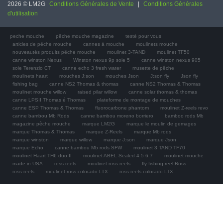
2026 © LM2G
Conditions Générales de Vente
|
Conditions Générales
d'utilisation
peche mouche
pêche mouche magazine
testé pour vous
articles de pêche mouche
cannes à mouche
moulinets mouche
nouveautés produits pêche mouche
moulinet 3-TAND
moulinet TF50
canne winston Nexus
Winston nexus 9p soie 5
canne winston nexus 905
soie Terenzio CT
canne echo 3 fresh water
musette de pêche
moulinets haart
mouches J:son
mouches Json
J:son fly
Json fly
fishing bag
canne NS2 Thomas & thomas
canne NS2 Thomas & Thomas
moulinet mouche willow
raised pilar willow
canne solar thomas & thomas
canne LPSII Thomas é Thomas
plateforme de montage de mouches
canne ESP Thomas & Thomas
fluorocarbone phantom
moulinet Z-reels revo
canne bambou Mb Rods
canne bambou moreno borriero
bamboo rods Mb
magazine pêche mouche
marque LM2G
marque le moulin de gemages
marque Thomas & Thomas
marque Z-Reels
marque Mb rods
marque winston
marque willow
marque J:son
marque Json
marque Echo
canne bambou Mb rods SFW
moulinet 3 TAND TF70
moulinet Haart TH6 duo II
moulinet ABEL Sealed 4 5 6 7
moulinet mouche
made in USA
ross reels
moulinet ross-reels
fly fishing reel Ross
ross-reels
moulinet ross colorado LTX
ross-reels colorado LTX