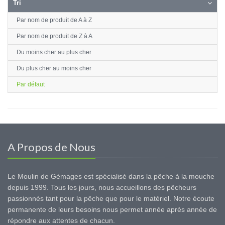
Tri
Par nom de produit de A à Z
Par nom de produit de Z à A
Du moins cher au plus cher
Du plus cher au moins cher
Par défaut
A Propos de Nous
Le Moulin de Gémages est spécialisé dans la pêche à la mouche
depuis 1999. Tous les jours, nous accueillons des pêcheurs
passionnés tant pour la pêche que pour le matériel. Notre écoute
permanente de leurs besoins nous permet année après année de
répondre aux attentes de chacun.