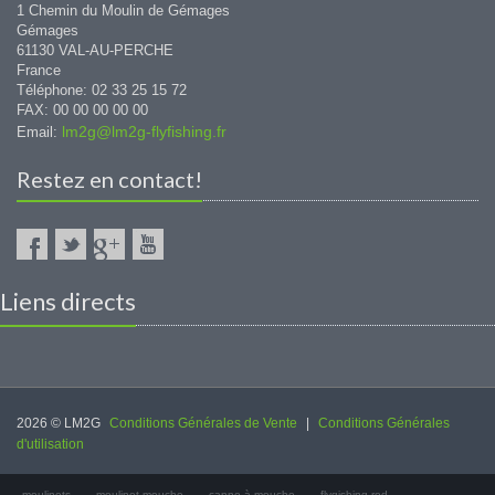
1 Chemin du Moulin de Gémages
Gémages
61130 VAL-AU-PERCHE
France
Téléphone: 02 33 25 15 72
FAX: 00 00 00 00 00
lm2g@lm2g-flyfishing.fr
Email:
Restez en contact!
Liens directs
2026 © LM2G
Conditions Générales de Vente
|
Conditions Générales
d'utilisation
moulinets
moulinet mouche
canne à mouche
flygishing rod